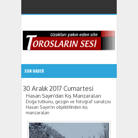
SON HABER
10:15 AM
30 Aralık 2017 Cumartesi
Hasan Sayın'dan Kış Manzaraları
Hadim Gezlevi Spor Antalya Yolunda
Doğa tutkunu, gezgin ve fotoğraf sanatçısı
Hasan Sayın'ın objektifinden kış
manzaraları
Hasan Sayın'dan Kar Manzaraları
10:29 PM
Özer Kamil'den Hadim Yaylaları
10:24 PM