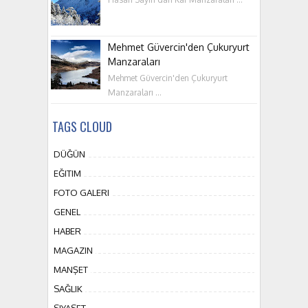
Mehmet Güvercin'den Çukuryurt
Manzaraları
Mehmet Güvercin'den Çukuryurt
Manzaraları ...
TAGS CLOUD
DÜĞÜN
EĞITIM
FOTO GALERI
GENEL
HABER
MAGAZIN
MANŞET
SAĞLIK
SIYASET