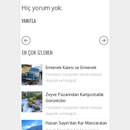
Hiç yorum yok:
YANITLA
EN ÇOK İZLENEN
Ermenek Kalesi ve Ermenek
Torosların Gezginleri olarak tanınan
dağcılık ve fotoğraf...
Zeyve Pazarından Kartpostallık
Görüntüler
Torosların Gezginleri olarak tanınan
dağcılık ve fotoğraf...
Hasan Sayın'dan Kar Manzaraları
Hasan Sayın'dan Kar Manzaraları ...