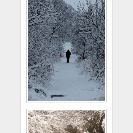
10:16 PM
Mehmet Güvercin'den Çukuryurt Manzaraları
10:40 AM
AK Parti Konya İl Başkanı Hasan Angı Hadim'de