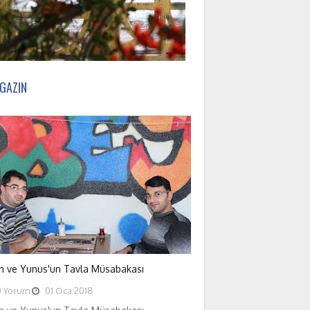
GAZIN
an ve Yunus'un Tavla Müsabakası
0
Yorum
01
Oca
2018