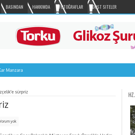
BASINDAN
HAKKIMDA
FOTOĞRAFLAR
DOST SITELER
Kar Manzaraları
çelik'e sürpriz
HZ
riz
Yorum yok