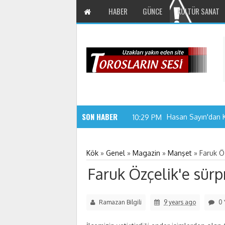
HABER
GÜNCE
KÜLTÜR SANAT
SON HABER
Hasan Sayın'dan 
10:29 PM
Kök
»
Genel
»
Magazin
»
Manşet
»
Faruk Öz
Faruk Özçelik'e sürp
Ramazan Bilgili
9 years ago
0 