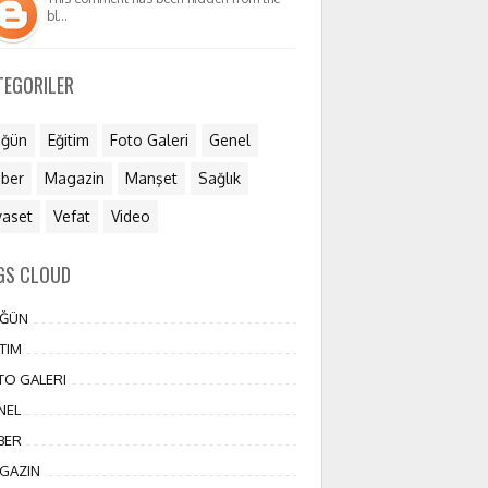
bl…
TEGORILER
ğün
Eğitim
Foto Galeri
Genel
ber
Magazin
Manşet
Sağlık
yaset
Vefat
Video
GS CLOUD
ĞÜN
TIM
TO GALERI
NEL
BER
GAZIN