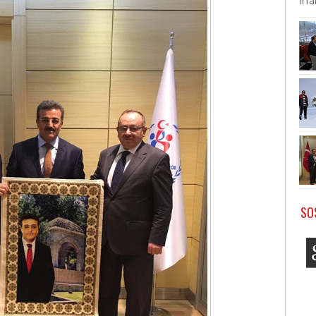
İrf
SO