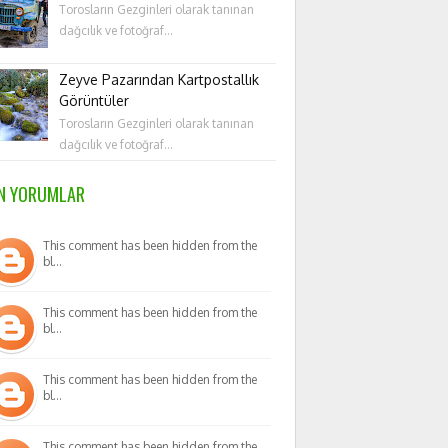
Torosların Gezginleri olarak tanınan
dağcılık ve fotoğraf...
Zeyve Pazarından Kartpostallık
Görüntüler
Torosların Gezginleri olarak tanınan
dağcılık ve fotoğraf...
N YORUMLAR
This comment has been hidden from the
bl…
This comment has been hidden from the
bl…
This comment has been hidden from the
bl…
This comment has been hidden from the