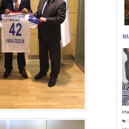
MA
İrf