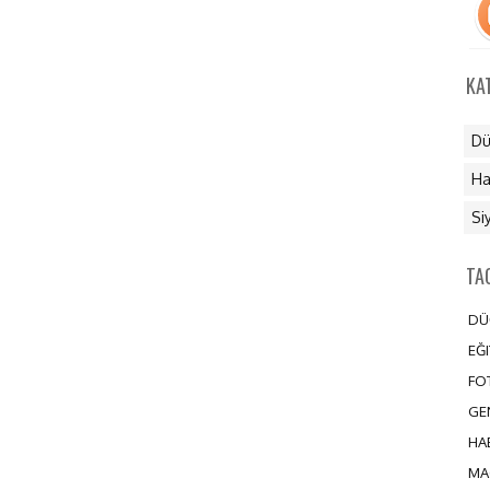
KA
Dü
Ha
Si
TA
DÜ
EĞI
FO
GE
HA
MA