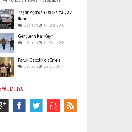
an ve Yunus'un Tavla Müsabakası
Yaşar Ağa'dan Başkan'a Çay
İkramı
0
Yorum
01
Oca
2018
Gençlerin Kar Keyfi
0
Yorum
01
Oca
2018
Faruk Özçelik'e sürpriz
0
Yorum
23
Ara
2017
SYAL MEDYA