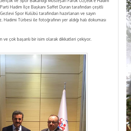
n Gençlik ve Spor Bakanlığı Müsteşarı Faruk Özçelik'e Hadim
rti Hadim İlçe Başkanı Saffet Duran tarafından çeşitli
 Gezlevi Spor Kulübü tarafından hazırlanan ve sayın
. Hadimi Türbesi ile fotoğrafının yer aldığı halı dokuması
 ve çok başarılı bir isim olarak dikkatleri çekiyor.