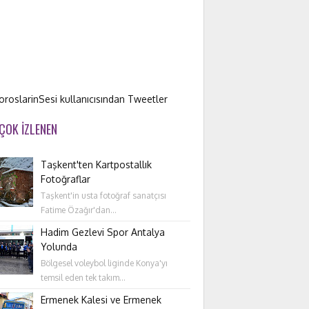
roslarinSesi kullanıcısından Tweetler
 ÇOK İZLENEN
Taşkent'ten Kartpostallık
Fotoğraflar
Taşkent'in usta fotoğraf sanatçısı
Fatime Özağır'dan...
Hadim Gezlevi Spor Antalya
Yolunda
Bölgesel voleybol liginde Konya'yı
temsil eden tek takım...
Ermenek Kalesi ve Ermenek